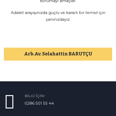
korumayı amaçlar.
Adalet arayışınızda güçlü ve kararlı bir temsil için
yanınızdayız.
Arb.Av. Selahattin BARUTÇU
Arb.Av. Selahattin BARUTÇU
sebrtc@gmail.com
0286 501 55 44
BILGI İÇIN!
Read More
0286 501 55 44